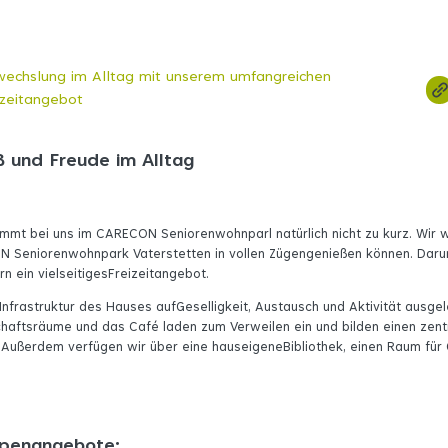
echslung im Alltag mit unserem umfangreichen
izeitangebot
ß und Freude im Alltag
mt bei uns im CARECON Seniorenwohnparl natürlich nicht zu kurz. Wir wo
 Seniorenwohnpark Vaterstetten in vollen Zügengenießen können. Daru
 ein vielseitigesFreizeitangebot.
 Infrastruktur des Hauses aufGeselligkeit, Austausch und Aktivität ausgel
haftsräume und das Café laden zum Verweilen ein und bilden einen zent
 Außerdem verfügen wir über eine hauseigeneBibliothek, einen Raum für
ppenangebote: