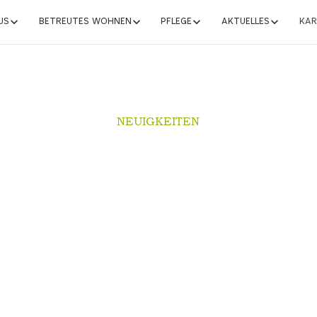
US
BETREUTES WOHNEN
PFLEGE
AKTUELLES
KAR
NEUIGKEITEN
echslung im Alltag mit uns
umfangreichen Freizeitangebo