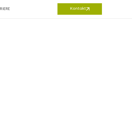
Kontakt
RIERE
erem
t