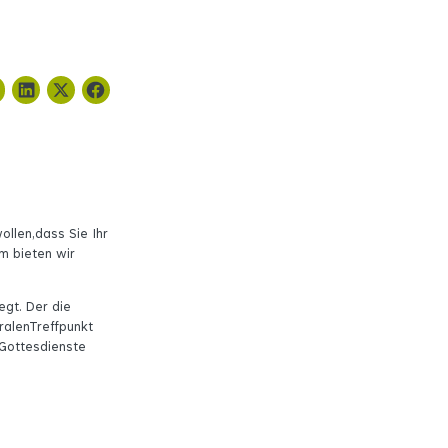
llen,dass Sie Ihr
m bieten wir
egt. Der die
ralenTreffpunkt
 Gottesdienste