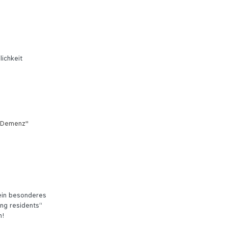
ichkeit
t Demenz"
 ein besonderes
ng residents“
n!