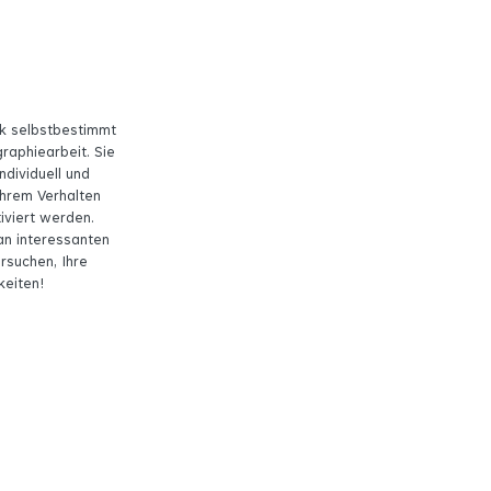
rk selbstbestimmt
graphiearbeit. Sie
dividuell und
 Ihrem Verhalten
iviert werden.
 an interessanten
rsuchen, Ihre
keiten!